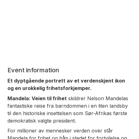
Event information
Et dyptgående portrett av et verdenskjent ikon
og en urokkelig frihetsforkjemper.
Mandela: Veien til frihet
skildrer Nelson Mandelas
fantastiske reise fra barndommen i en liten landsby
til den historiske insettelsen som Sør-Afrikas første
demokratisk valgte president.
For millioner av mennesker verden over står
Mandela for frihet og håp i stedet for fortvilelse og