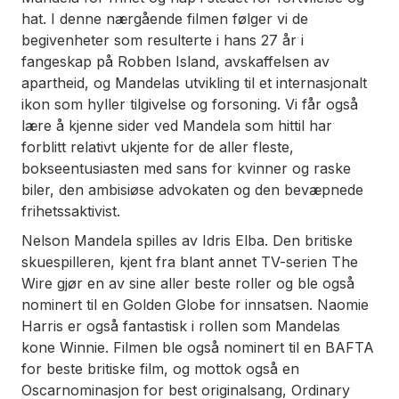
hat. I denne nærgående filmen følger vi de
begivenheter som resulterte i hans 27 år i
fangeskap på Robben Island, avskaffelsen av
apartheid, og Mandelas utvikling til et internasjonalt
ikon som hyller tilgivelse og forsoning. Vi får også
lære å kjenne sider ved Mandela som hittil har
forblitt relativt ukjente for de aller fleste,
bokseentusiasten med sans for kvinner og raske
biler, den ambisiøse advokaten og den bevæpnede
frihetssaktivist.
Nelson Mandela spilles av Idris Elba. Den britiske
skuespilleren, kjent fra blant annet TV-serien The
Wire gjør en av sine aller beste roller og ble også
nominert til en Golden Globe for innsatsen. Naomie
Harris er også fantastisk i rollen som Mandelas
kone Winnie. Filmen ble også nominert til en BAFTA
for beste britiske film, og mottok også en
Oscarnominasjon for best originalsang,
Ordinary