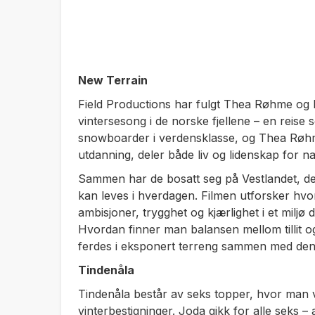
New Terrain
Field Productions har fulgt Thea Røhme og 
vintersesong i de norske fjellene – en reise so
snowboarder i verdensklasse, og Thea Røhme
utdanning, deler både liv og lidenskap for nat
Sammen har de bosatt seg på Vestlandet, der
kan leves i hverdagen. Filmen utforsker hv
ambisjoner, trygghet og kjærlighet i et miljø d
Hvordan finner man balansen mellom tillit og
ferdes i eksponert terreng sammen med de
Tindenåla
Tindenåla består av seks topper, hvor man v
vinterbestigninger. Joda gikk for alle seks – 