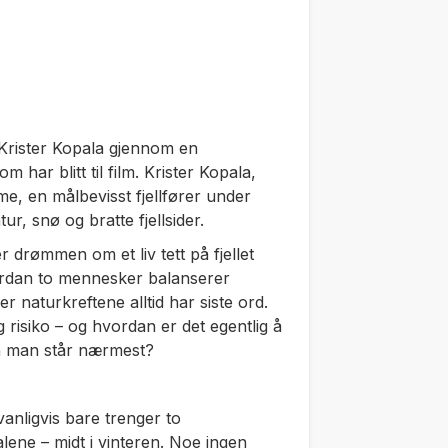
Krister Kopala gjennom en
m har blitt til film. Krister Kopala,
, en målbevisst fjellfører under
ur, snø og bratte fjellsider.
 drømmen om et liv tett på fjellet
ordan to mennesker balanserer
er naturkreftene alltid har siste ord.
 risiko – og hvordan er det egentlig å
n man står nærmest?
anligvis bare trenger to
alene – midt i vinteren. Noe ingen