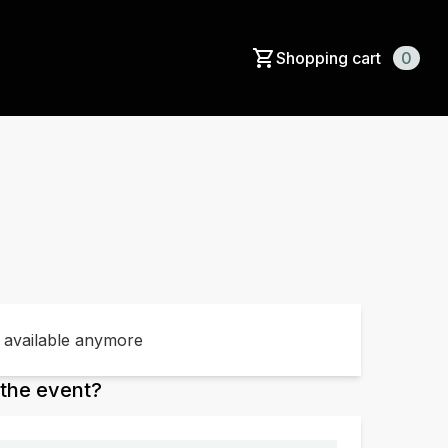
Shopping cart
0
t available anymore
the event?