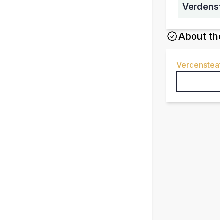
Verdens
About th
Verdensteat