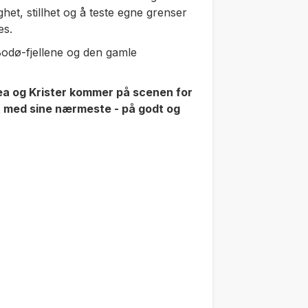
het, stillhet og å teste egne grenser
es.
Bodø-fjellene og den gamle
hea og Krister kommer på scenen for
let med sine nærmeste - på godt og