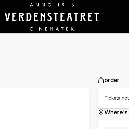
order
Tickets no
Where's 