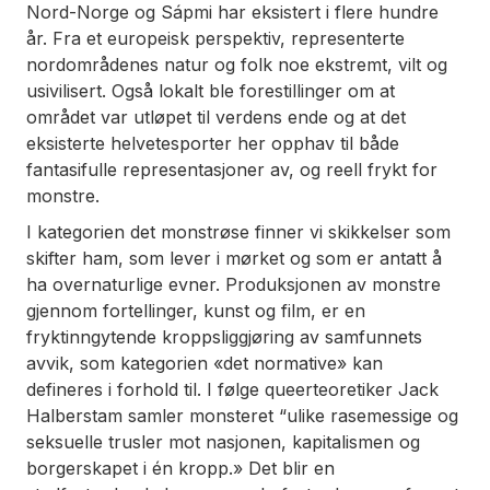
Nord-Norge og Sápmi har eksistert i flere hundre
år. Fra et europeisk perspektiv, representerte
nordområdenes natur og folk noe ekstremt, vilt og
usivilisert. Også lokalt ble forestillinger om at
området var utløpet til verdens ende og at det
eksisterte helvetesporter her opphav til både
fantasifulle representasjoner av, og reell frykt for
monstre.
I kategorien det monstrøse finner vi skikkelser som
skifter ham, som lever i mørket og som er antatt å
ha overnaturlige evner. Produksjonen av monstre
gjennom fortellinger, kunst og film, er en
fryktinngytende kroppsliggjøring av samfunnets
avvik, som kategorien «det normative» kan
defineres i forhold til. I følge queerteoretiker Jack
Halberstam samler monsteret “ulike rasemessige og
seksuelle trusler mot nasjonen, kapitalismen og
borgerskapet i én kropp.» Det blir en