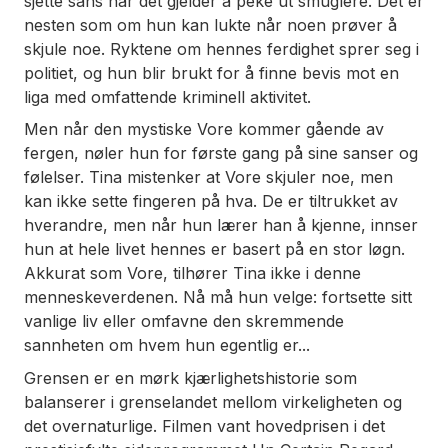
sjette sans når det gjelder å peke ut smuglere. Det er
nesten som om hun kan lukte når noen prøver å
skjule noe. Ryktene om hennes ferdighet sprer seg i
politiet, og hun blir brukt for å finne bevis mot en
liga med omfattende kriminell aktivitet.
Men når den mystiske Vore kommer gående av
fergen, nøler hun for første gang på sine sanser og
følelser. Tina mistenker at Vore skjuler noe, men
kan ikke sette fingeren på hva. De er tiltrukket av
hverandre, men når hun lærer han å kjenne, innser
hun at hele livet hennes er basert på en stor løgn.
Akkurat som Vore, tilhører Tina ikke i denne
menneskeverdenen. Nå må hun velge: fortsette sitt
vanlige liv eller omfavne den skremmende
sannheten om hvem hun egentlig er...
Grensen
er en mørk kjærlighetshistorie som
balanserer i grenselandet mellom virkeligheten og
det overnaturlige. Filmen vant hovedprisen i det