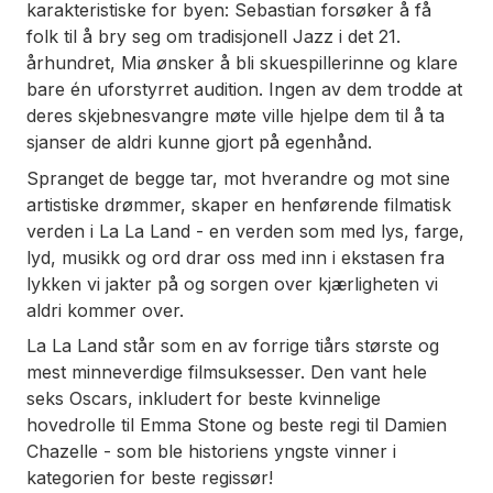
karakteristiske for byen: Sebastian forsøker å få
folk til å bry seg om tradisjonell Jazz i det 21.
århundret, Mia ønsker å bli skuespillerinne og klare
bare én uforstyrret audition. Ingen av dem trodde at
deres skjebnesvangre møte ville hjelpe dem til å ta
sjanser de aldri kunne gjort på egenhånd.
Spranget de begge tar, mot hverandre og mot sine
artistiske drømmer, skaper en henførende filmatisk
verden i
La La Land
- en verden som med lys, farge,
lyd, musikk og ord drar oss med inn i ekstasen fra
lykken vi jakter på og sorgen over kjærligheten vi
aldri kommer over.
La La Land
står som en av forrige tiårs største og
mest minneverdige filmsuksesser. Den vant hele
seks Oscars, inkludert for beste kvinnelige
hovedrolle til Emma Stone og beste regi til Damien
Chazelle - som ble historiens yngste vinner i
kategorien for beste regissør!