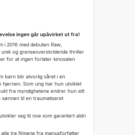
evelse ingen går upåvirket ut fra!
m i 2016 med debuten
Raw
,
 unik og grenseoverskridende thriller
r for at ingen forlater kinosalen
 barn blir alvorlig såret i en
e i hjernen. Som ung har hun utviklet
lukt fra myndighetene endrer hun sitt
sønnen til en traumatiseret
utvikler seg til noe som garantert aldri
 alle tre filmene fra manusforfatter