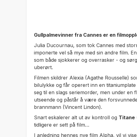
Gullpalmevinner fra Cannes er en filmoppl
Julia Ducournau, som tok Cannes med stor
imponerte vel så mye med sin andre film. En
som både sjokkerer og overrasker - og sørge
uberørt.
Filmen skildrer Alexia (Agathe Rousselle) som
bilulykke og får operert inn en titaniumplat
seg til en slags seriemorder, men under en f
utseende og påstår å være den forsvunnede 
brannmann (Vincent Lindon).
Snart eskalerer alt ut av kontroll og
Titane
tidligere er sett på film…
I anledning hennes nye film Alpha, vil vi vise