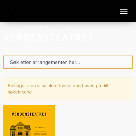
Beklager men vi har ikke funnet noe basert på ditt
søkekriterie