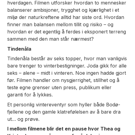
hverdagen. Filmen utforsker hvordan to mennesker
balanserer ambisjoner, trygghet og kjærlighet i et
miljø der naturkreftene alltid har siste ord. Hvordan
finner man balansen mellom tillit og risiko – og
hvordan er det egentlig å ferdes i eksponert terreng
sammen med den man står nærmest?
Tindenåla
Tindenåla består av seks topper, hvor man vanligvis
bare trenger to vinterbestigninger. Joda gikk for alle
seks – alene – midt i vinteren. Noe ingen hadde gjort
før. Filmen handler om nysgjerrighet, stillhet og å
teste egne grenser uten press, publikum eller
garanti for å lykkes.
Et personlig vintereventyr som hyller både Bodø-
fjellene og den gamle klatrefølelsen av å bare dra
ut… og prøve.
I mellom filmene blir det en pause hvor Thea og